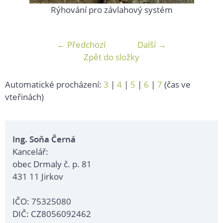
Rýhování pro závlahový systém
← Předchozí
Další →
Zpět do složky
Automatické procházení:
3
|
4
|
5
|
6
|
7
(čas ve
vteřinách)
Ing. Soňa Černá
Kancelář:
obec Drmaly č. p. 81
431 11 Jirkov
IČO: 75325080
DIČ: CZ8056092462