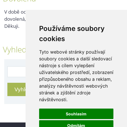
V době od 25. 7. - 2. 8. 2026 probíhá v naší firmě
dovolená, kontaktujte nás až po jejím ukončení.
Děkuji.
Používáme soubory
cookies
Vyhledávání
Tyto webové stránky používají
soubory cookies a další sledovací
nástroje s cílem vylepšení
uživatelského prostředí, zobrazení
přizpůsobeného obsahu a reklam,
analýzy návštěvnosti webových
stránek a zjištění zdroje
návštěvnosti.
Souhlasím
Odmítám