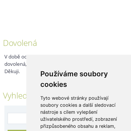
Dovolená
V době od 25. 7. - 2. 8. 2026 probíhá v naší firmě
dovolená, kontaktujte nás až po jejím ukončení.
Děkuji.
Používáme soubory
cookies
Vyhledávání
Tyto webové stránky používají
soubory cookies a další sledovací
nástroje s cílem vylepšení
uživatelského prostředí, zobrazení
přizpůsobeného obsahu a reklam,