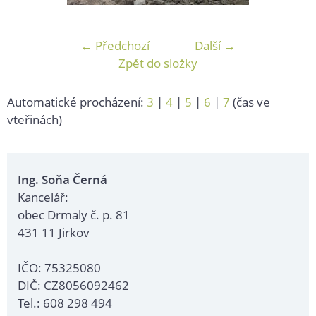
← Předchozí
Další →
Zpět do složky
Automatické procházení:
3
|
4
|
5
|
6
|
7
(čas ve
vteřinách)
Ing. Soňa Černá
Kancelář:
obec Drmaly č. p. 81
431 11 Jirkov
IČO: 75325080
DIČ: CZ8056092462
Tel.: 608 298 494