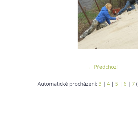
← Předchozí
Automatické procházení:
3
|
4
|
5
|
6
|
7
(