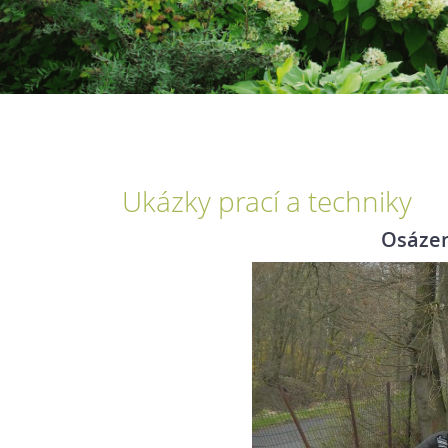
Ukázky prací a techniky
Osázen