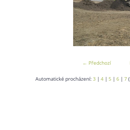
← Předchozí
Automatické procházení:
3
|
4
|
5
|
6
|
7
(