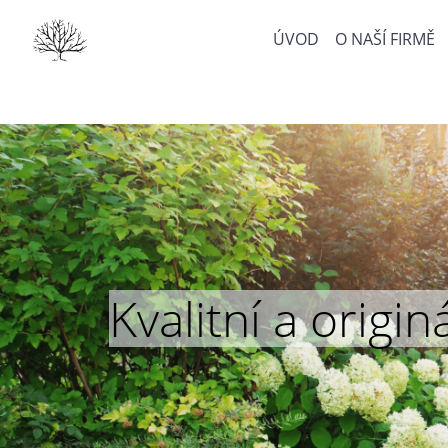
ÚVOD
O NAŠÍ FIRMĚ
Kvalitní a orig