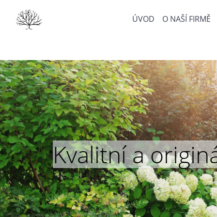
ÚVOD
O NAŠÍ FIRMĚ
Kvalitní a orig