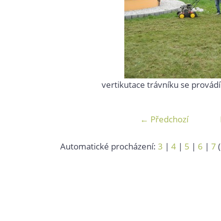
vertikutace trávníku se provádí
← Předchozí
Automatické procházení:
3
|
4
|
5
|
6
|
7
(