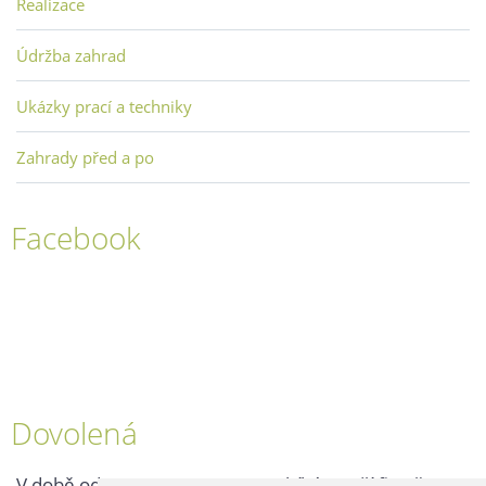
Realizace
Údržba zahrad
Ukázky prací a techniky
Zahrady před a po
Facebook
Dovolená
V době od 25. 7. - 2. 8. 2026 probíhá v naší firmě