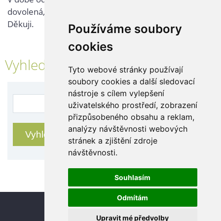
dovolená, kontaktujte nás až po jejím ukončení.
Děkuji.
Používáme soubory
cookies
Vyhledávání
Tyto webové stránky používají
soubory cookies a další sledovací
nástroje s cílem vylepšení
uživatelského prostředí, zobrazení
přizpůsobeného obsahu a reklam,
analýzy návštěvnosti webových
stránek a zjištění zdroje
návštěvnosti.
Souhlasím
Odmítám
Update cookies preferences
Upravit mé předvolby