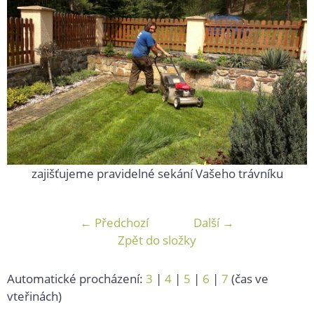
zajišťujeme pravidelné sekání Vašeho trávníku
← Předchozí
Další →
Zpět do složky
Automatické procházení:
3
|
4
|
5
|
6
|
7
(čas ve
vteřinách)