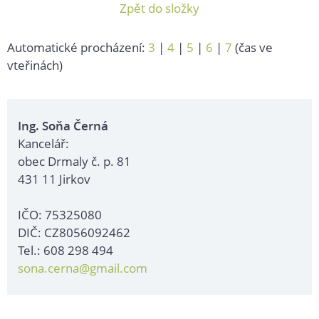
Zpět do složky
Automatické procházení:
3
|
4
|
5
|
6
|
7
(čas ve
vteřinách)
Ing. Soňa Černá
Kancelář:
obec Drmaly č. p. 81
431 11 Jirkov
IČO: 75325080
DIČ: CZ8056092462
Tel.: 608 298 494
sona.cerna@gmail.com