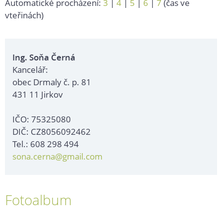
Automatické procházení:
3
|
4
|
5
|
6
|
7
(čas ve
vteřinách)
Ing. Soňa Černá
Kancelář:
obec Drmaly č. p. 81
431 11 Jirkov
IČO: 75325080
DIČ: CZ8056092462
Tel.: 608 298 494
sona.cerna@gmail.com
Fotoalbum