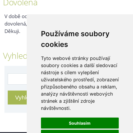
Dovolená
V době od 25. 7. - 2. 8. 2026 probíhá v naší firmě
dovolená, kontaktujte nás až po jejím ukončení.
Děkuji.
Používáme soubory
cookies
Vyhledávání
Tyto webové stránky používají
soubory cookies a další sledovací
nástroje s cílem vylepšení
uživatelského prostředí, zobrazení
přizpůsobeného obsahu a reklam,
analýzy návštěvnosti webových
stránek a zjištění zdroje
návštěvnosti.
Souhlasím