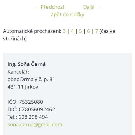
← Předchozí
Další →
Zpět do složky
Automatické procházení:
3
|
4
|
5
|
6
|
7
(čas ve
vteřinách)
Ing. Soňa Černá
Kancelář:
obec Drmaly č. p. 81
431 11 Jirkov
IČO: 75325080
DIČ: CZ8056092462
Tel.: 608 298 494
sona.cerna@gmail.com