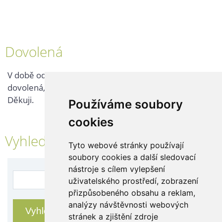
Dovolená
V době od 25. 7. - 2. 8. 2026 probíhá v naší firmě
dovolená, kontaktujte nás až po jejím ukončení.
Děkuji.
Používáme soubory
cookies
Vyhledávání
Tyto webové stránky používají
soubory cookies a další sledovací
nástroje s cílem vylepšení
uživatelského prostředí, zobrazení
přizpůsobeného obsahu a reklam,
analýzy návštěvnosti webových
stránek a zjištění zdroje