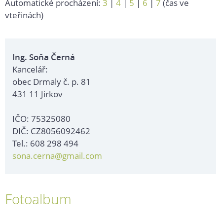
Automatické procházení:
3
|
4
|
5
|
6
|
7
(čas ve
vteřinách)
Ing. Soňa Černá
Kancelář:
obec Drmaly č. p. 81
431 11 Jirkov
IČO: 75325080
DIČ: CZ8056092462
Tel.: 608 298 494
sona.cerna@gmail.com
Fotoalbum