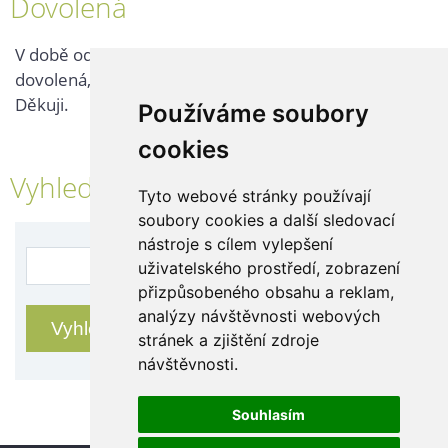
Dovolená
V době od 25. 7. - 2. 8. 2026 probíhá v naší firmě
dovolená, kontaktujte nás až po jejím ukončení.
Děkuji.
Používáme soubory
cookies
Vyhledávání
Tyto webové stránky používají
soubory cookies a další sledovací
nástroje s cílem vylepšení
uživatelského prostředí, zobrazení
přizpůsobeného obsahu a reklam,
analýzy návštěvnosti webových
stránek a zjištění zdroje
návštěvnosti.
Souhlasím