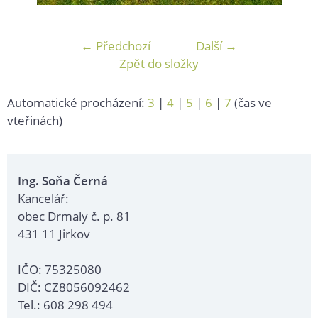
← Předchozí
Další →
Zpět do složky
Automatické procházení:
3
|
4
|
5
|
6
|
7
(čas ve
vteřinách)
Ing. Soňa Černá
Kancelář:
obec Drmaly č. p. 81
431 11 Jirkov
IČO: 75325080
DIČ: CZ8056092462
Tel.: 608 298 494