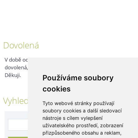
Dovolená
V době od 25. 7. - 2. 8. 2026 probíhá v naší firmě
dovolená, kontaktujte nás až po jejím ukončení.
Děkuji.
Používáme soubory
cookies
Vyhledávání
Tyto webové stránky používají
soubory cookies a další sledovací
nástroje s cílem vylepšení
uživatelského prostředí, zobrazení
přizpůsobeného obsahu a reklam,