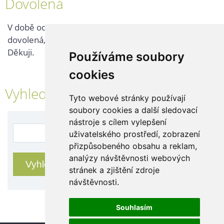
Dovolená
V době od 25. 7. - 2. 8. 2026 probíhá v naší firmě
dovolená, kontaktujte nás až po jejím ukončení.
Děkuji.
Používáme soubory
cookies
Vyhledávání
Tyto webové stránky používají
soubory cookies a další sledovací
nástroje s cílem vylepšení
uživatelského prostředí, zobrazení
přizpůsobeného obsahu a reklam,
analýzy návštěvnosti webových
stránek a zjištění zdroje
návštěvnosti.
Souhlasím