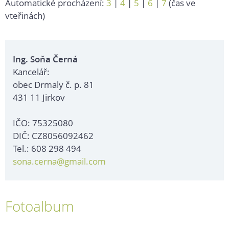
Automatické procházení:
3
|
4
|
5
|
6
|
7
(čas ve
vteřinách)
Ing. Soňa Černá
Kancelář:
obec Drmaly č. p. 81
431 11 Jirkov
IČO: 75325080
DIČ: CZ8056092462
Tel.: 608 298 494
sona.cerna@gmail.com
Fotoalbum