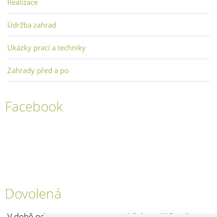
Realizace
Údržba zahrad
Ukázky prací a techniky
Zahrady před a po
Facebook
Dovolená
V době od 25. 7. - 2. 8. 2026 probíhá v naší firmě