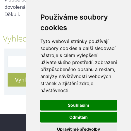
dovolená, kontaktujte nás až po jejím ukončení.
Děkuji.
Používáme soubory
cookies
Vyhledávání
Tyto webové stránky používají
soubory cookies a další sledovací
nástroje s cílem vylepšení
uživatelského prostředí, zobrazení
přizpůsobeného obsahu a reklam,
analýzy návštěvnosti webových
stránek a zjištění zdroje
návštěvnosti.
Souhlasím
Odmítám
Update cookies preferences
Upravit mé předvolby