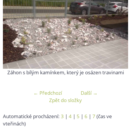
Záhon s bílým kamínkem, který je osázen travinami
← Předchozí
Další →
Zpět do složky
Automatické procházení:
3
|
4
|
5
|
6
|
7
(čas ve
vteřinách)