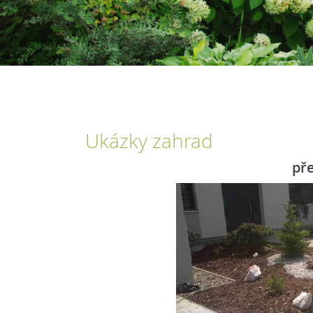
Ukázky zahrad
př