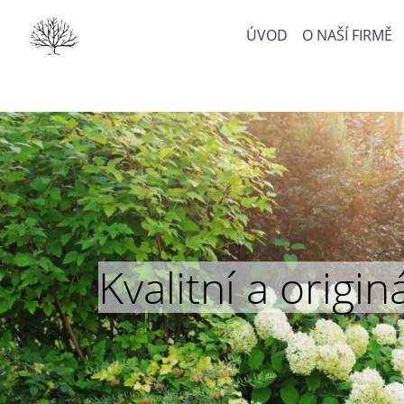
ÚVOD
O NAŠÍ FIRMĚ
Kvalitní a orig