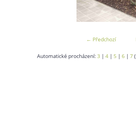
← Předchozí
Automatické procházení:
3
|
4
|
5
|
6
|
7
(