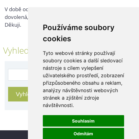
V době od 25. 7. - 2. 8. 2026 probíhá v naší firmě
dovolená, kontaktujte nás až po jejím ukončení.
Děkuji.
Používáme soubory
cookies
Vyhledávání
Tyto webové stránky používají
soubory cookies a další sledovací
nástroje s cílem vylepšení
uživatelského prostředí, zobrazení
přizpůsobeného obsahu a reklam,
analýzy návštěvnosti webových
stránek a zjištění zdroje
návštěvnosti.
Souhlasím
Odmítám