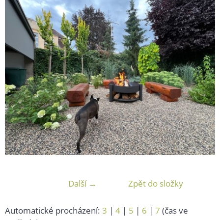
Další →
Zpět do složky
Automatické procházení:
3
|
4
|
5
|
6
|
7
(čas ve