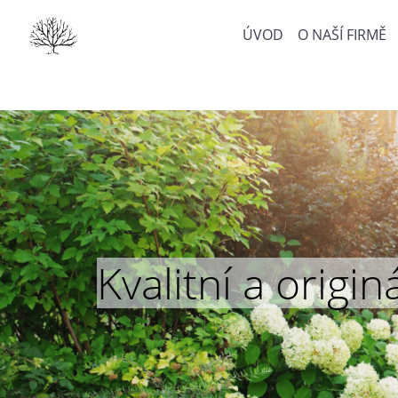
ÚVOD
O NAŠÍ FIRMĚ
Kvalitní a orig