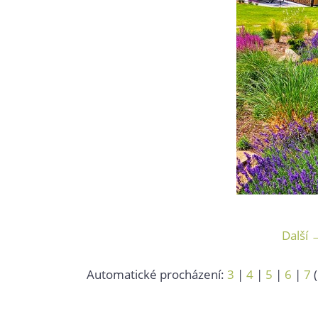
Další 
Automatické procházení:
3
|
4
|
5
|
6
|
7
(