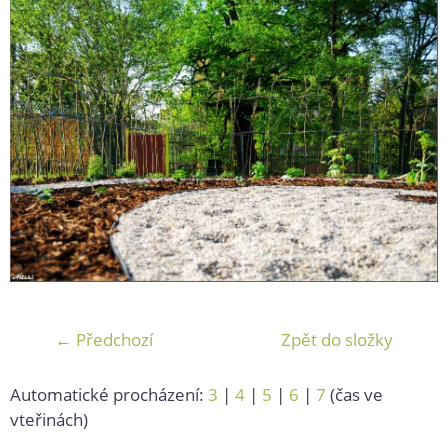
← Předchozí
Zpět do složky
Automatické procházení:
3
|
4
|
5
|
6
|
7
(čas ve
vteřinách)