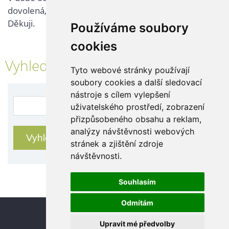
dovolená, kontaktujte nás až po jejím ukončení.
Děkuji.
Používáme soubory
cookies
Vyhledávání
Tyto webové stránky používají
soubory cookies a další sledovací
nástroje s cílem vylepšení
uživatelského prostředí, zobrazení
přizpůsobeného obsahu a reklam,
analýzy návštěvnosti webových
stránek a zjištění zdroje
návštěvnosti.
Souhlasím
Odmítám
Update cookies preferences
Upravit mé předvolby