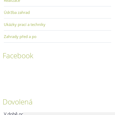
Realizace
Údržba zahrad
Ukázky prací a techniky
Zahrady před a po
Facebook
Dovolená
V době od 25. 7. - 2. 8. 2026 probíhá v naší firmě