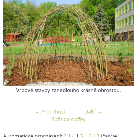
Vrbové stavby zanedlouho krásně obrostou.
← Předchozí
Další →
Zpět do složky
Automatické procházení:
3
|
4
|
5
|
6
|
7
(čas ve