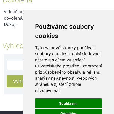
V době od 25. 7. - 2. 8. 2026 probíhá v naší firmě
dovolená, kontaktujte nás až po jejím ukončení.
Děkuji.
Používáme soubory
cookies
Vyhledávání
Tyto webové stránky používají
soubory cookies a další sledovací
nástroje s cílem vylepšení
uživatelského prostředí, zobrazení
přizpůsobeného obsahu a reklam,
analýzy návštěvnosti webových
stránek a zjištění zdroje
návštěvnosti.
Souhlasím
Odmítám