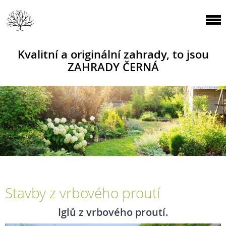
Kvalitní a originální zahrady, to jsou
ZAHRADY ČERNÁ
Stavby z vrbového proutí
Iglů z vrbového proutí.