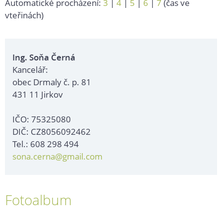
Automatické procházení:
3
|
4
|
5
|
6
|
7
(čas ve
vteřinách)
Ing. Soňa Černá
Kancelář:
obec Drmaly č. p. 81
431 11 Jirkov
IČO: 75325080
DIČ: CZ8056092462
Tel.: 608 298 494
sona.cerna@gmail.com
Fotoalbum