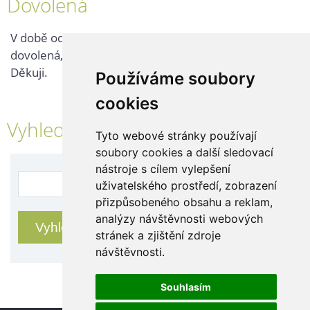
Dovolená
V době od 25. 7. - 2. 8. 2026 probíhá v naší firmě
dovolená, kontaktujte nás až po jejím ukončení.
Děkuji.
Používáme soubory
cookies
Vyhledávání
Tyto webové stránky používají
soubory cookies a další sledovací
nástroje s cílem vylepšení
uživatelského prostředí, zobrazení
přizpůsobeného obsahu a reklam,
analýzy návštěvnosti webových
stránek a zjištění zdroje
návštěvnosti.
Souhlasím