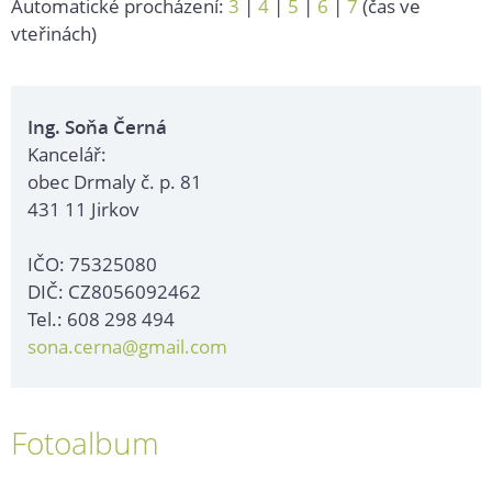
Automatické procházení:
3
|
4
|
5
|
6
|
7
(čas ve
vteřinách)
Ing. Soňa Černá
Kancelář:
obec Drmaly č. p. 81
431 11 Jirkov
IČO: 75325080
DIČ: CZ8056092462
Tel.: 608 298 494
sona.cerna@gmail.com
Fotoalbum