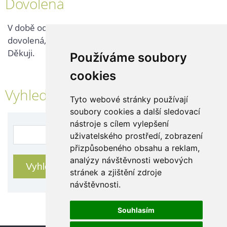
Dovolená
V době od 25. 7. - 2. 8. 2026 probíhá v naší firmě
dovolená, kontaktujte nás až po jejím ukončení.
Děkuji.
Používáme soubory
cookies
Vyhledávání
Tyto webové stránky používají
soubory cookies a další sledovací
nástroje s cílem vylepšení
uživatelského prostředí, zobrazení
přizpůsobeného obsahu a reklam,
analýzy návštěvnosti webových
stránek a zjištění zdroje
návštěvnosti.
Souhlasím