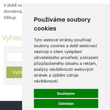
V době od 25. 7. - 2. 8. 2026 probíhá v naší firmě
dovolená, kontaktujte nás až po jejím ukončení.
Děkuji.
Používáme soubory
cookies
Vyhledávání
Tyto webové stránky používají
soubory cookies a další sledovací
nástroje s cílem vylepšení
uživatelského prostředí, zobrazení
přizpůsobeného obsahu a reklam,
analýzy návštěvnosti webových
stránek a zjištění zdroje
návštěvnosti.
Souhlasím
Odmítám
Update cookies preferences