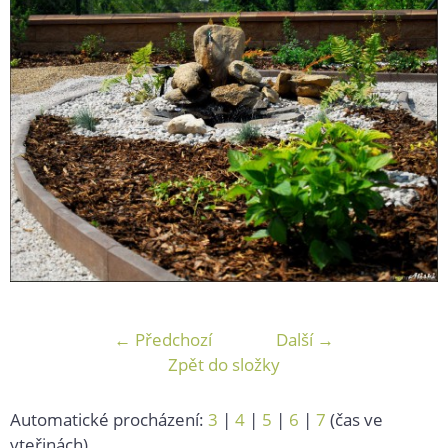
← Předchozí
Další →
Zpět do složky
Automatické procházení:
3
|
4
|
5
|
6
|
7
(čas ve
vteřinách)