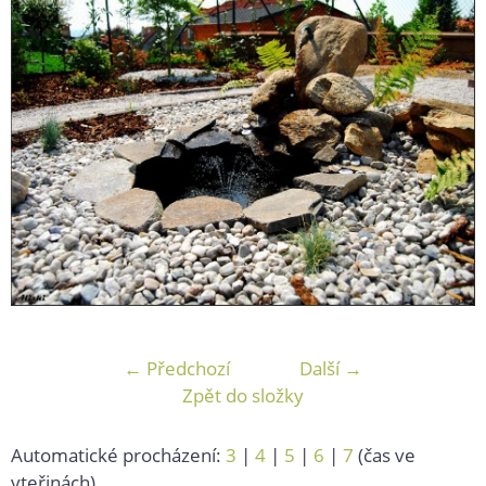
← Předchozí
Další →
Zpět do složky
Automatické procházení:
3
|
4
|
5
|
6
|
7
(čas ve
vteřinách)