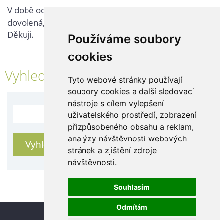
V době od 25. 7. - 2. 8. 2026 probíhá v naší firmě
dovolená, kontaktujte nás až po jejím ukončení.
Děkuji.
Používáme soubory
cookies
Vyhledávání
Tyto webové stránky používají
soubory cookies a další sledovací
nástroje s cílem vylepšení
uživatelského prostředí, zobrazení
přizpůsobeného obsahu a reklam,
analýzy návštěvnosti webových
stránek a zjištění zdroje
návštěvnosti.
Souhlasím
Odmítám
Update cookies preferences