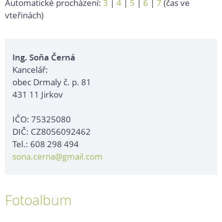
Automatické procházení:
3
|
4
|
5
|
6
|
7
(čas ve
vteřinách)
Ing. Soňa Černá
Kancelář:
obec Drmaly č. p. 81
431 11 Jirkov
IČO: 75325080
DIČ: CZ8056092462
Tel.: 608 298 494
sona.cerna@gmail.com
Fotoalbum