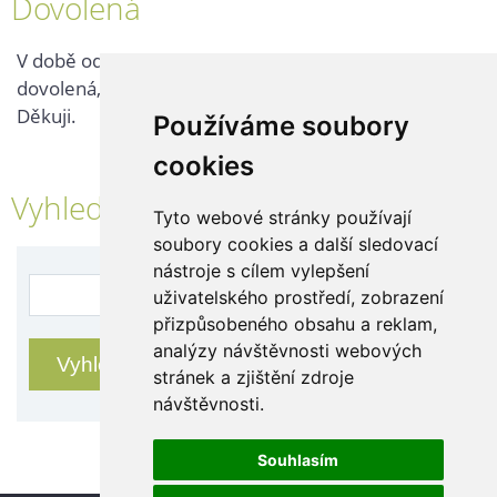
Dovolená
V době od 25. 7. - 2. 8. 2026 probíhá v naší firmě
dovolená, kontaktujte nás až po jejím ukončení.
Děkuji.
Používáme soubory
cookies
Vyhledávání
Tyto webové stránky používají
soubory cookies a další sledovací
nástroje s cílem vylepšení
uživatelského prostředí, zobrazení
přizpůsobeného obsahu a reklam,
analýzy návštěvnosti webových
stránek a zjištění zdroje
návštěvnosti.
Souhlasím