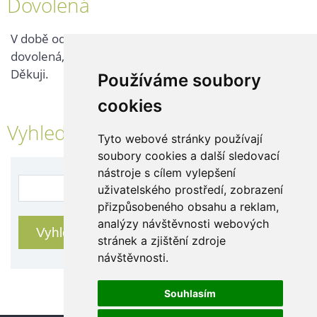
Dovolená
V době od 25. 7. - 2. 8. 2026 probíhá v naší firmě
dovolená, kontaktujte nás až po jejím ukončení.
Děkuji.
Používáme soubory
cookies
Vyhledávání
Tyto webové stránky používají
soubory cookies a další sledovací
nástroje s cílem vylepšení
uživatelského prostředí, zobrazení
přizpůsobeného obsahu a reklam,
analýzy návštěvnosti webových
stránek a zjištění zdroje
návštěvnosti.
Souhlasím