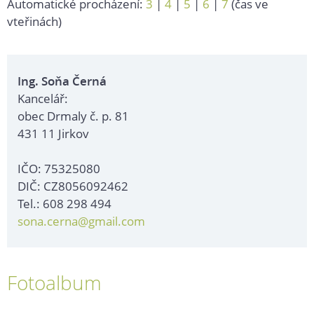
Automatické procházení:
3
|
4
|
5
|
6
|
7
(čas ve
vteřinách)
Ing. Soňa Černá
Kancelář:
obec Drmaly č. p. 81
431 11 Jirkov
IČO: 75325080
DIČ: CZ8056092462
Tel.: 608 298 494
sona.cerna@gmail.com
Fotoalbum