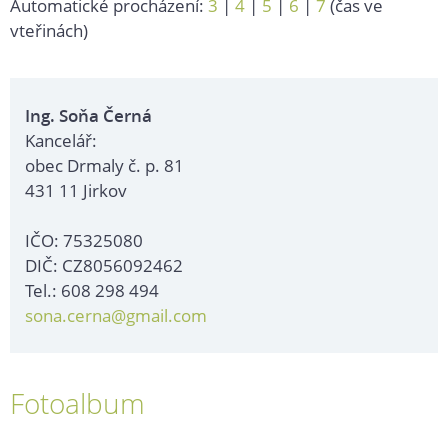
Automatické procházení:
3
|
4
|
5
|
6
|
7
(čas ve
vteřinách)
Ing. Soňa Černá
Kancelář:
obec Drmaly č. p. 81
431 11 Jirkov
IČO: 75325080
DIČ: CZ8056092462
Tel.: 608 298 494
sona.cerna@gmail.com
Fotoalbum