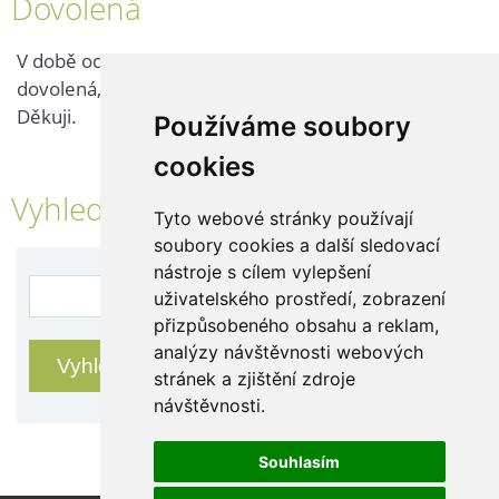
Dovolená
V době od 25. 7. - 2. 8. 2026 probíhá v naší firmě
dovolená, kontaktujte nás až po jejím ukončení.
Děkuji.
Používáme soubory
cookies
Vyhledávání
Tyto webové stránky používají
soubory cookies a další sledovací
nástroje s cílem vylepšení
uživatelského prostředí, zobrazení
přizpůsobeného obsahu a reklam,
analýzy návštěvnosti webových
stránek a zjištění zdroje
návštěvnosti.
Souhlasím