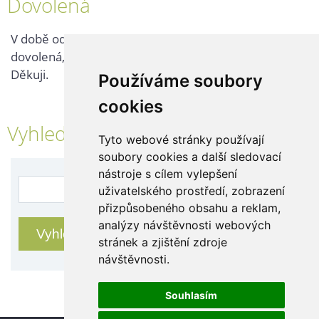
Dovolená
V době od 25. 7. - 2. 8. 2026 probíhá v naší firmě
dovolená, kontaktujte nás až po jejím ukončení.
Děkuji.
Používáme soubory
cookies
Vyhledávání
Tyto webové stránky používají
soubory cookies a další sledovací
nástroje s cílem vylepšení
uživatelského prostředí, zobrazení
přizpůsobeného obsahu a reklam,
analýzy návštěvnosti webových
stránek a zjištění zdroje
návštěvnosti.
Souhlasím