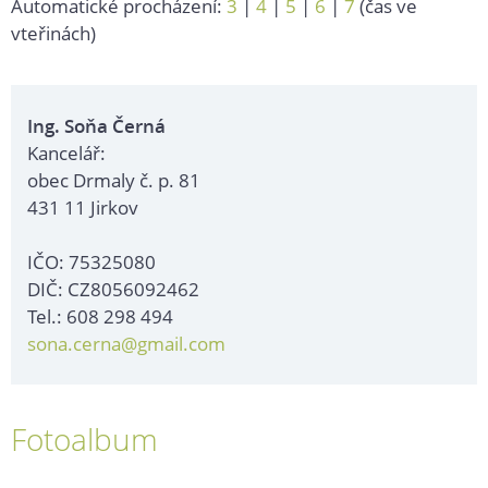
Automatické procházení:
3
|
4
|
5
|
6
|
7
(čas ve
vteřinách)
Ing. Soňa Černá
Kancelář:
obec Drmaly č. p. 81
431 11 Jirkov
IČO: 75325080
DIČ: CZ8056092462
Tel.: 608 298 494
sona.cerna@gmail.com
Fotoalbum