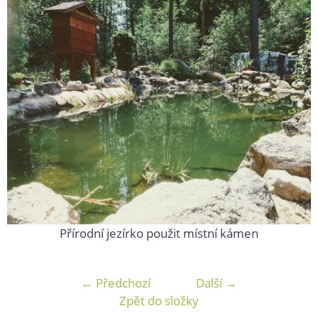
Přírodní jezírko použit místní kámen
← Předchozí
Další →
Zpět do složky