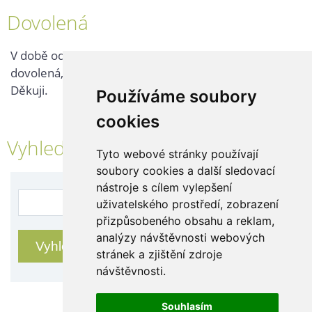
Dovolená
V době od 25. 7. - 2. 8. 2026 probíhá v naší firmě
dovolená, kontaktujte nás až po jejím ukončení.
Děkuji.
Používáme soubory
cookies
Vyhledávání
Tyto webové stránky používají
soubory cookies a další sledovací
nástroje s cílem vylepšení
uživatelského prostředí, zobrazení
přizpůsobeného obsahu a reklam,
analýzy návštěvnosti webových
stránek a zjištění zdroje
návštěvnosti.
Souhlasím