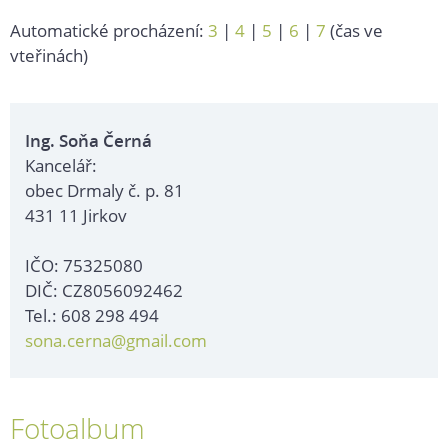
Automatické procházení:
3
|
4
|
5
|
6
|
7
(čas ve
vteřinách)
Ing. Soňa Černá
Kancelář:
obec Drmaly č. p. 81
431 11 Jirkov
IČO: 75325080
DIČ: CZ8056092462
Tel.: 608 298 494
sona.cerna@gmail.com
Fotoalbum