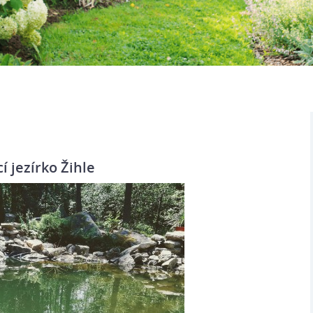
í jezírko Žihle