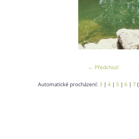
← Předchozí
Automatické procházení:
3
|
4
|
5
|
6
|
7
(