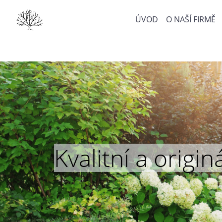
ÚVOD
O NAŠÍ FIRMĚ
Kvalitní a orig