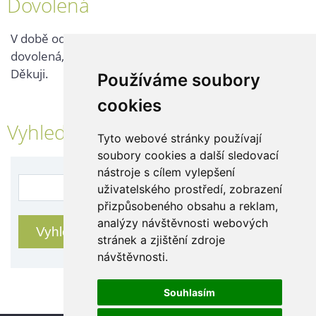
Dovolená
V době od 25. 7. - 2. 8. 2026 probíhá v naší firmě
dovolená, kontaktujte nás až po jejím ukončení.
Děkuji.
Používáme soubory
cookies
Vyhledávání
Tyto webové stránky používají
soubory cookies a další sledovací
nástroje s cílem vylepšení
uživatelského prostředí, zobrazení
přizpůsobeného obsahu a reklam,
analýzy návštěvnosti webových
stránek a zjištění zdroje
návštěvnosti.
Souhlasím