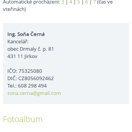
Automatické procházení:
3
|
4
|
5
|
6
|
7
(čas ve
vteřinách)
Ing. Soňa Černá
Kancelář:
obec Drmaly č. p. 81
431 11 Jirkov
IČO: 75325080
DIČ: CZ8056092462
Tel.: 608 298 494
sona.cerna@gmail.com
Fotoalbum