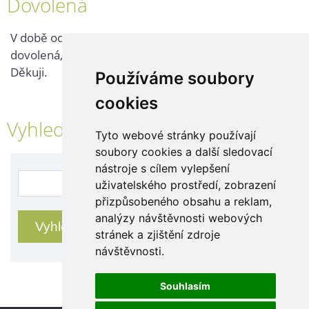
Dovolená
V době od 25. 7. - 2. 8. 2026 probíhá v naší firmě
dovolená, kontaktujte nás až po jejím ukončení.
Děkuji.
Používáme soubory
cookies
Vyhledávání
Tyto webové stránky používají
soubory cookies a další sledovací
nástroje s cílem vylepšení
uživatelského prostředí, zobrazení
přizpůsobeného obsahu a reklam,
analýzy návštěvnosti webových
stránek a zjištění zdroje
návštěvnosti.
Souhlasím