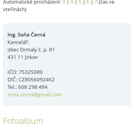
Automatické procházení:
3
|
4
|
5
|
6
|
7
(čas ve
vteřinách)
Ing. Soňa Černá
Kancelář:
obec Drmaly č. p. 81
431 11 Jirkov
IČO: 75325080
DIČ: CZ8056092462
Tel.: 608 298 494
sona.cerna@gmail.com
Fotoalbum