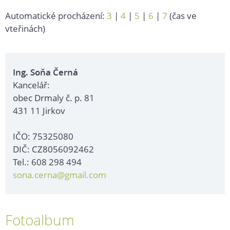
Automatické procházení:
3
|
4
|
5
|
6
|
7
(čas ve
vteřinách)
Ing. Soňa Černá
Kancelář:
obec Drmaly č. p. 81
431 11 Jirkov
IČO: 75325080
DIČ: CZ8056092462
Tel.: 608 298 494
sona.cerna@gmail.com
Fotoalbum