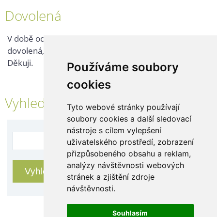
Dovolená
V době od 25. 7. - 2. 8. 2026 probíhá v naší firmě
dovolená, kontaktujte nás až po jejím ukončení.
Děkuji.
Používáme soubory
cookies
Vyhledávání
Tyto webové stránky používají
soubory cookies a další sledovací
nástroje s cílem vylepšení
uživatelského prostředí, zobrazení
přizpůsobeného obsahu a reklam,
analýzy návštěvnosti webových
stránek a zjištění zdroje
návštěvnosti.
Souhlasím