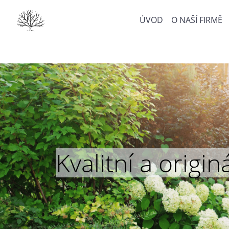
ÚVOD
O NAŠÍ FIRMĚ
Kvalitní a orig