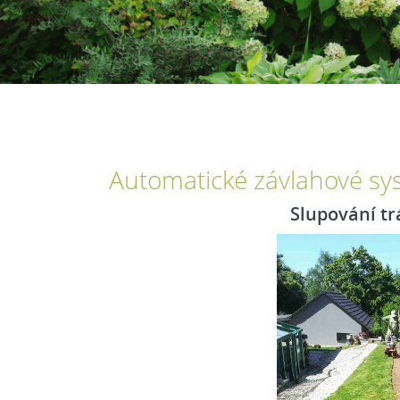
Automatické závlahové sy
Slupování tr