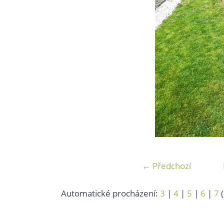
← Předchozí
Automatické procházení:
3
|
4
|
5
|
6
|
7
(