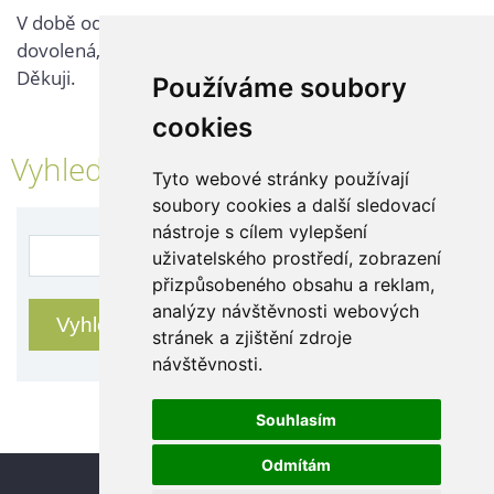
V době od 25. 7. - 2. 8. 2026 probíhá v naší firmě
dovolená, kontaktujte nás až po jejím ukončení.
Děkuji.
Používáme soubory
cookies
Vyhledávání
Tyto webové stránky používají
soubory cookies a další sledovací
nástroje s cílem vylepšení
uživatelského prostředí, zobrazení
přizpůsobeného obsahu a reklam,
analýzy návštěvnosti webových
stránek a zjištění zdroje
návštěvnosti.
Souhlasím
Odmítám
Update cookies preferences