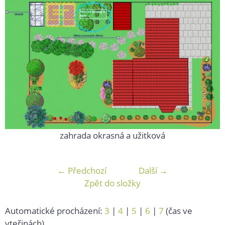
zahrada okrasná a užitková
← Předchozí
Další →
Zpět do složky
Automatické procházení:
3
|
4
|
5
|
6
|
7
(čas ve
vteřinách)