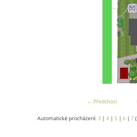
← Předchozí
Automatické procházení:
3
|
4
|
5
|
6
|
7
(