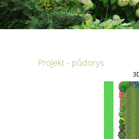
Projekt - půdorys
3