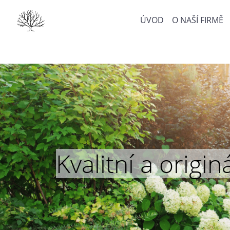
ÚVOD
O NAŠÍ FIRMĚ
Kvalitní a orig