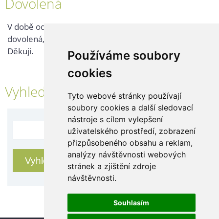
Dovolená
V době od 25. 7. - 2. 8. 2026 probíhá v naší firmě
dovolená, kontaktujte nás až po jejím ukončení.
Děkuji.
Používáme soubory
cookies
Vyhledávání
Tyto webové stránky používají
soubory cookies a další sledovací
nástroje s cílem vylepšení
uživatelského prostředí, zobrazení
přizpůsobeného obsahu a reklam,
analýzy návštěvnosti webových
stránek a zjištění zdroje
návštěvnosti.
Souhlasím