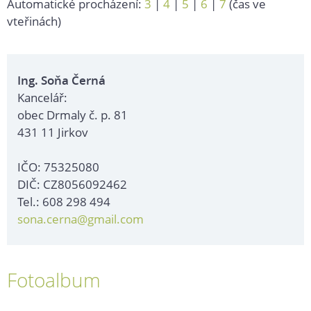
Automatické procházení:
3
|
4
|
5
|
6
|
7
(čas ve
vteřinách)
Ing. Soňa Černá
Kancelář:
obec Drmaly č. p. 81
431 11 Jirkov
IČO: 75325080
DIČ: CZ8056092462
Tel.: 608 298 494
sona.cerna@gmail.com
Fotoalbum