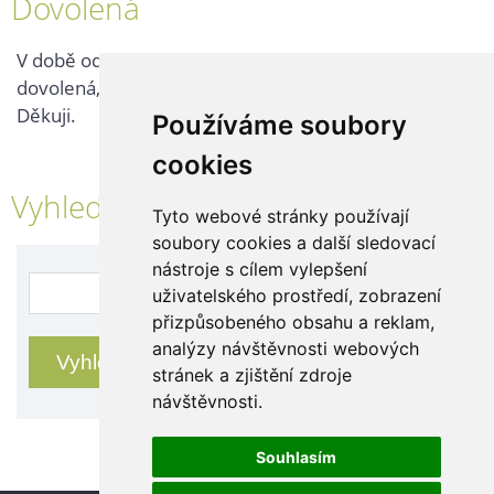
Dovolená
V době od 25. 7. - 2. 8. 2026 probíhá v naší firmě
dovolená, kontaktujte nás až po jejím ukončení.
Děkuji.
Používáme soubory
cookies
Vyhledávání
Tyto webové stránky používají
soubory cookies a další sledovací
nástroje s cílem vylepšení
uživatelského prostředí, zobrazení
přizpůsobeného obsahu a reklam,
analýzy návštěvnosti webových
stránek a zjištění zdroje
návštěvnosti.
Souhlasím