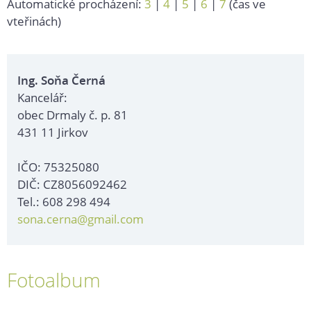
Automatické procházení:
3
|
4
|
5
|
6
|
7
(čas ve
vteřinách)
Ing. Soňa Černá
Kancelář:
obec Drmaly č. p. 81
431 11 Jirkov
IČO: 75325080
DIČ: CZ8056092462
Tel.: 608 298 494
sona.cerna@gmail.com
Fotoalbum