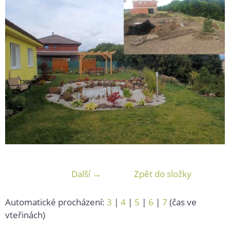
Další →
Zpět do složky
Automatické procházení:
3
|
4
|
5
|
6
|
7
(čas ve
vteřinách)