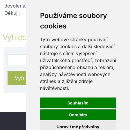
dovolená, kontaktujte nás až po jejím ukončení.
Děkuji.
Používáme soubory
cookies
Vyhledávání
Tyto webové stránky používají
soubory cookies a další sledovací
nástroje s cílem vylepšení
uživatelského prostředí, zobrazení
přizpůsobeného obsahu a reklam,
analýzy návštěvnosti webových
stránek a zjištění zdroje
návštěvnosti.
Souhlasím
Odmítám
Update cookies preferences
Upravit mé předvolby