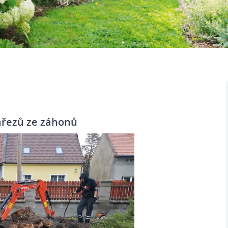
ařezů ze záhonů