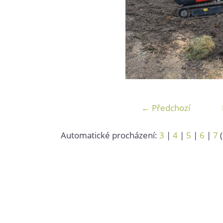
← Předchozí
Automatické procházení:
3
|
4
|
5
|
6
|
7
(