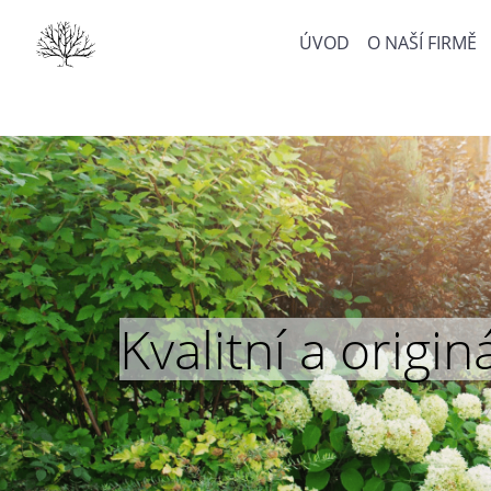
ÚVOD
O NAŠÍ FIRMĚ
Kvalitní a orig