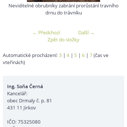
Neviditelné obrubníky zabrání prorůstání travního
drnu do trávníku
← Předchozí
Další →
Zpět do složky
Automatické procházení:
3
|
4
|
5
|
6
|
7
(čas ve
vteřinách)
Ing. Soňa Černá
Kancelář:
obec Drmaly č. p. 81
431 11 Jirkov
IČO: 75325080