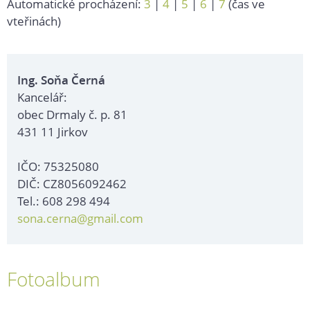
Automatické procházení:
3
|
4
|
5
|
6
|
7
(čas ve
vteřinách)
Ing. Soňa Černá
Kancelář:
obec Drmaly č. p. 81
431 11 Jirkov
IČO: 75325080
DIČ: CZ8056092462
Tel.: 608 298 494
sona.cerna@gmail.com
Fotoalbum