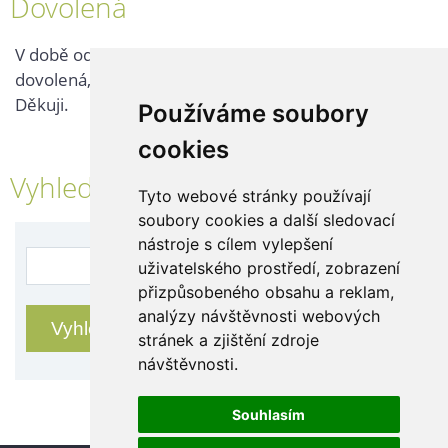
Dovolená
V době od 25. 7. - 2. 8. 2026 probíhá v naší firmě
dovolená, kontaktujte nás až po jejím ukončení.
Děkuji.
Používáme soubory
cookies
Vyhledávání
Tyto webové stránky používají
soubory cookies a další sledovací
nástroje s cílem vylepšení
uživatelského prostředí, zobrazení
přizpůsobeného obsahu a reklam,
analýzy návštěvnosti webových
stránek a zjištění zdroje
návštěvnosti.
Souhlasím