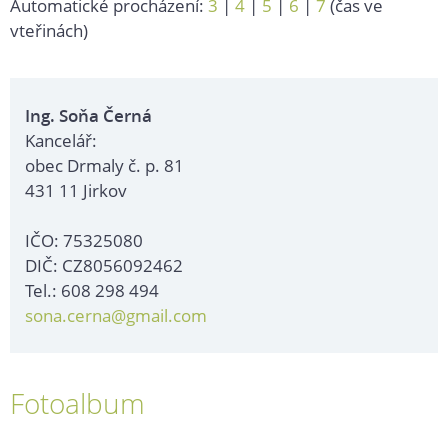
Automatické procházení:
3
|
4
|
5
|
6
|
7
(čas ve
vteřinách)
Ing. Soňa Černá
Kancelář:
obec Drmaly č. p. 81
431 11 Jirkov
IČO: 75325080
DIČ: CZ8056092462
Tel.: 608 298 494
sona.cerna@gmail.com
Fotoalbum