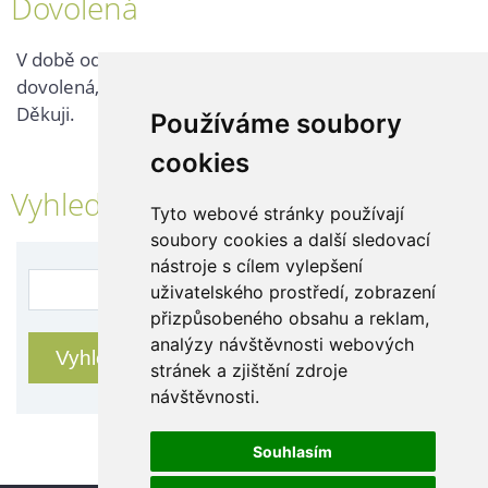
Dovolená
V době od 25. 7. - 2. 8. 2026 probíhá v naší firmě
dovolená, kontaktujte nás až po jejím ukončení.
Děkuji.
Používáme soubory
cookies
Vyhledávání
Tyto webové stránky používají
soubory cookies a další sledovací
nástroje s cílem vylepšení
uživatelského prostředí, zobrazení
přizpůsobeného obsahu a reklam,
analýzy návštěvnosti webových
stránek a zjištění zdroje
návštěvnosti.
Souhlasím