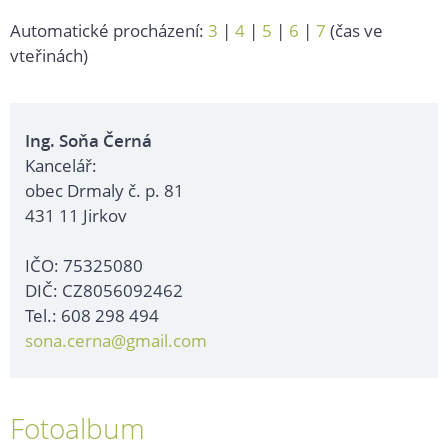
Automatické procházení:
3
|
4
|
5
|
6
|
7
(čas ve
vteřinách)
Ing. Soňa Černá
Kancelář:
obec Drmaly č. p. 81
431 11 Jirkov
IČO: 75325080
DIČ: CZ8056092462
Tel.: 608 298 494
sona.cerna@gmail.com
Fotoalbum