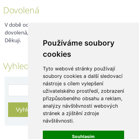
Dovolená
V době od 25. 7. - 2. 8. 2026 probíhá v naší firmě
dovolená, kontaktujte nás až po jejím ukončení.
Děkuji.
Používáme soubory
cookies
Vyhledávání
Tyto webové stránky používají
soubory cookies a další sledovací
nástroje s cílem vylepšení
uživatelského prostředí, zobrazení
přizpůsobeného obsahu a reklam,
analýzy návštěvnosti webových
stránek a zjištění zdroje
návštěvnosti.
Souhlasím