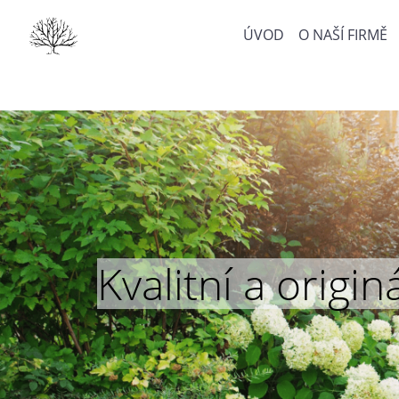
ÚVOD
O NAŠÍ FIRMĚ
Kvalitní a orig