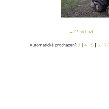
← Předchozí
Automatické procházení:
3
|
4
|
5
|
6
|
7
(