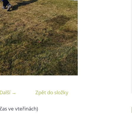
Další →
Zpět do složky
čas ve vteřinách)