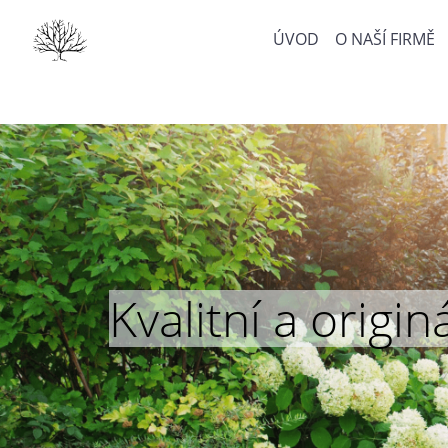
ÚVOD
O NAŠÍ FIRMĚ
Kvalitní a orig