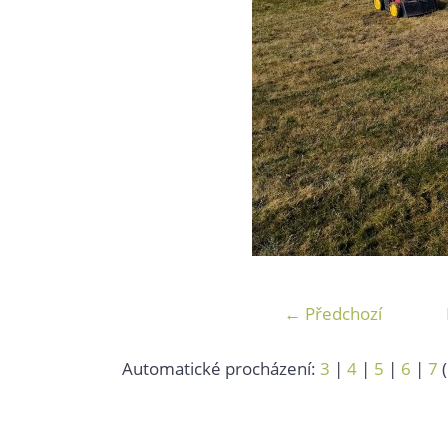
← Předchozí
Automatické procházení:
3
|
4
|
5
|
6
|
7
(