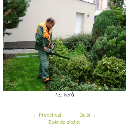
řez keřů
← Předchozí
Další →
Zpět do složky