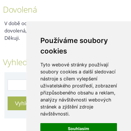
Dovolená
V době od 25. 7. - 2. 8. 2026 probíhá v naší firmě
dovolená, kontaktujte nás až po jejím ukončení.
Děkuji.
Používáme soubory
cookies
Vyhledávání
Tyto webové stránky používají
soubory cookies a další sledovací
nástroje s cílem vylepšení
uživatelského prostředí, zobrazení
přizpůsobeného obsahu a reklam,
analýzy návštěvnosti webových
stránek a zjištění zdroje
návštěvnosti.
Souhlasím