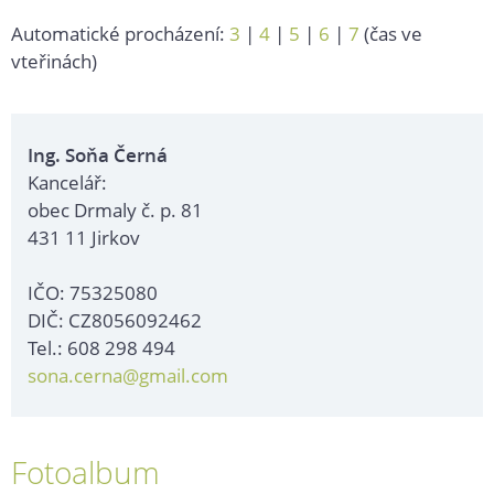
Automatické procházení:
3
|
4
|
5
|
6
|
7
(čas ve
vteřinách)
Ing. Soňa Černá
Kancelář:
obec Drmaly č. p. 81
431 11 Jirkov
IČO: 75325080
DIČ: CZ8056092462
Tel.: 608 298 494
sona.cerna@gmail.com
Fotoalbum