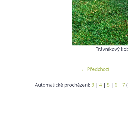
Trávníkový ko
← Předchozí
Automatické procházení:
3
|
4
|
5
|
6
|
7
(