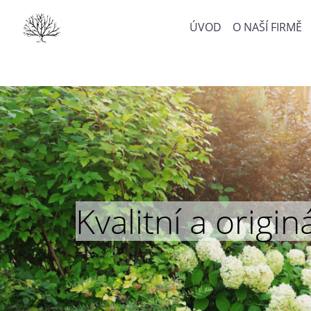
ÚVOD
O NAŠÍ FIRMĚ
Kvalitní a orig