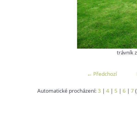
trávník
← Předchozí
Automatické procházení:
3
|
4
|
5
|
6
|
7
(