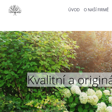
ÚVOD
O NAŠÍ FIRMĚ
Kvalitní a orig