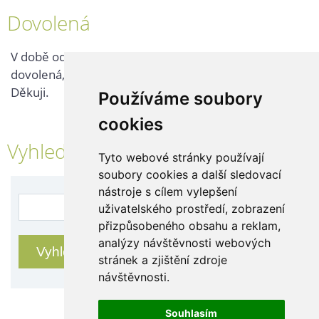
Dovolená
V době od 25. 7. - 2. 8. 2026 probíhá v naší firmě
dovolená, kontaktujte nás až po jejím ukončení.
Děkuji.
Používáme soubory
cookies
Vyhledávání
Tyto webové stránky používají
soubory cookies a další sledovací
nástroje s cílem vylepšení
uživatelského prostředí, zobrazení
přizpůsobeného obsahu a reklam,
analýzy návštěvnosti webových
stránek a zjištění zdroje
návštěvnosti.
Souhlasím