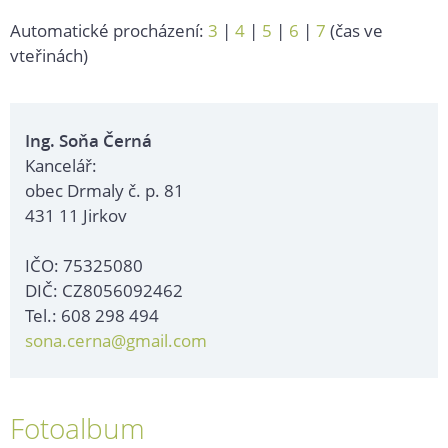
Automatické procházení:
3
|
4
|
5
|
6
|
7
(čas ve
vteřinách)
Ing. Soňa Černá
Kancelář:
obec Drmaly č. p. 81
431 11 Jirkov
IČO: 75325080
DIČ: CZ8056092462
Tel.: 608 298 494
sona.cerna@gmail.com
Fotoalbum