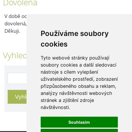
Dovolená
V době od 25. 7. - 2. 8. 2026 probíhá v naší firmě
dovolená, kontaktujte nás až po jejím ukončení.
Děkuji.
Používáme soubory
cookies
Vyhledávání
Tyto webové stránky používají
soubory cookies a další sledovací
nástroje s cílem vylepšení
uživatelského prostředí, zobrazení
přizpůsobeného obsahu a reklam,
analýzy návštěvnosti webových
stránek a zjištění zdroje
návštěvnosti.
Souhlasím