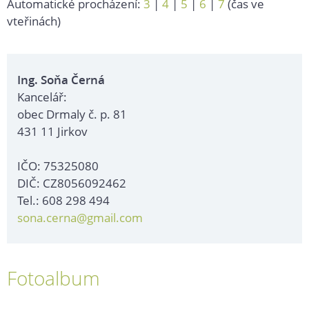
Automatické procházení:
3
|
4
|
5
|
6
|
7
(čas ve
vteřinách)
Ing. Soňa Černá
Kancelář:
obec Drmaly č. p. 81
431 11 Jirkov
IČO: 75325080
DIČ: CZ8056092462
Tel.: 608 298 494
sona.cerna@gmail.com
Fotoalbum